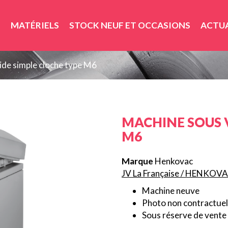
MATÉRIELS
STOCK NEUF ET OCCASIONS
ACTUA
ide simple cloche type M6
MACHINE SOUS 
M6
Marque
Henkovac
JV La Française / HENKOV
Machine neuve
Photo non contractuel
Sous réserve de vente