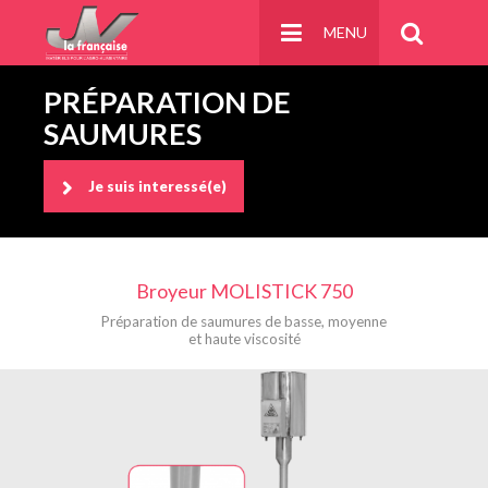
Panneau de gestion des cookies
MENU
PRÉPARATION DE
SAUMURES
Je suis interessé(e)
Broyeur MOLISTICK 750
Préparation de saumures de basse, moyenne
et haute viscosité