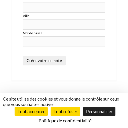
Ville
Mot de passe
Ce site utilise des cookies et vous donne le contrôle sur ceux
© 2026 - Tous droits réservés - Hébergement
Net-
que vous souhaitez activer
Conception.com
X
Tout accepter
Tout refuser
Personnaliser
En poursuivant votre navigation sur ce site, vous
acceptez l'utilisation de cookies pour réaliser des
Politique de confidentialité
statistiques d'audiences.
En savoir plus